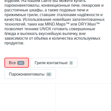
изделий.​ На нашем сайте Вы можете купить
пароконвектоматы, конвекционные печи, пекарские и
расстоечные шкафы, а также подовые печи и
прижимные грили, ставшие эталонами надёжности и
качества. Использование новейших запатентованных
технологий, таких как MIND.Maps™ или DRY.Maxi™
позволяет технике UNOX готовить совершенные
блюда и выпекать вкуснейшую выпечку, вне
зависимости от объёма и количества используемых
продуктов.
Все
Грили контактные
202
6
Пароконвектоматы
60
Печи конвекционные
79
Подставки и подтоварники
25
Столы и шкафы тепловые
1