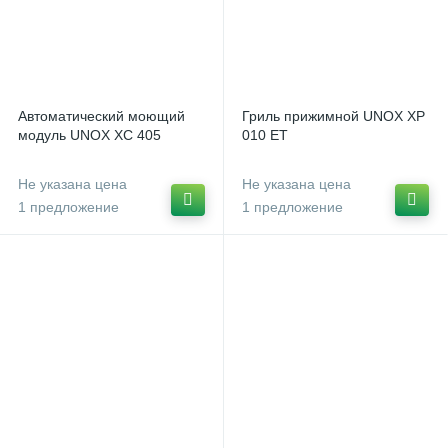
Тележки для сервировки и сбора посуды
2
Тележки производственные
4
Автоматический моющий
Гриль прижимной UNOX XP
Тележки-шпильки
3
модуль UNOX XC 405
010 ET
Шкафы жарочные, печи хлебопекарные
4
Не указана цена
Не указана цена
1 предложение
1 предложение
Шкафы расстоечные
16
Шкафы тепловые EVEREO
2