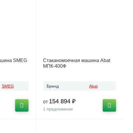
ашина SMEG
Стаканомоечная машина Abat
МПК-400Ф
SMEG
Бренд
Abat
154 894 ₽
от
1 предложение