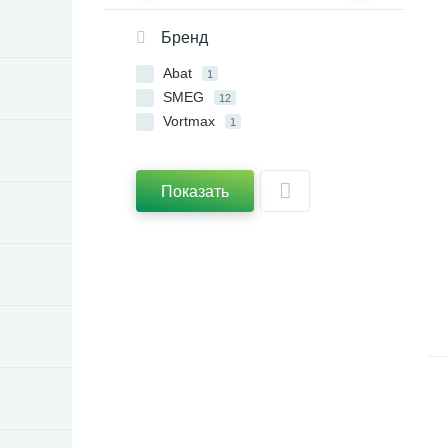
Бренд
Abat
1
SMEG
12
Vortmax
1
Показать