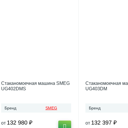
Стаканомоечная машина SMEG
Стаканомоечная м
UG402DMS
UG403DM
Бренд
SMEG
Бренд
132 980 ₽
132 397 ₽
от
от