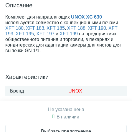
Описание
Комплект для направляющих
UNOX XC 630
используется совместно с конвекционными печами
XFT 180
,
XFT 183
,
XFT 185
,
XFT 188
,
XFT 190
,
XFT
193
,
XFT 195
,
XFT 197
и
XFT 199
на предприятиях
общественного питания и торговли, в пекарнях и
кондитерских для адаптации камеры для листов для
выпечки GN 1/1.
Характеристики
Бренд
UNOX
Не указана цена
В наличии
Выбрать предложение