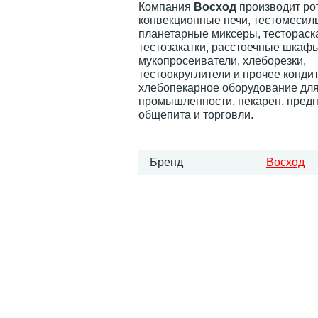
Компания
Восход
производит ро
конвекционные печи, тестомеси
планетарные миксеры, тестораска
тестозакатки, расстоечные шкафы
мукопросеиватели, хлеборезки,
тестоокруглители и прочее конди
хлебопекарное оборудование дл
промышленности, пекарен, пред
общепита и торговли.
Бренд
Восход