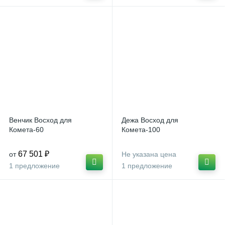
Тестозакаточные машины
5
Тестомесильные машины
20
Тестоокруглители
4
Тестораскаточные машины
3
Хлеборезки
3
Венчик Восход для
Дежа Восход для
Комета-60
Комета-100
Шкафы жарочные, печи хлебопекарные
16
67 501 ₽
от
Не указана цена
Шкафы расстоечные
15
1 предложение
1 предложение