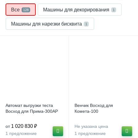
Все
Машины для декорирования
128
1
Машины для нарезки бисквита
1
Миксеры планетарные
9
Мукопросеиватели
3
Отсадочные машины
1
Печи конвекционные
5
Печи ротационные
16
Автомат выгрузки теста
Венчик Восход для
Подставки и подтоварники
Столы
3
2
Восход для Прима-300АР
Комета-100
Столы упаковочные
Тележки-шпильки
1
14
1 020 830 ₽
от
Не указана цена
1 предложение
1 предложение
Тестоделители
6