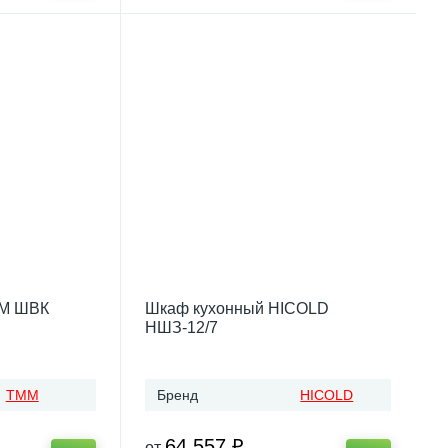
ММ ШВК
Шкаф кухонный HICOLD
НШЗ-12/7
ТММ
Бренд
HICOLD
64 557 ₽
от