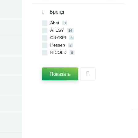
Бренд
Abat
3
ATESY
14
CRYSPI
3
Hessen
2
HICOLD
8
ITERMA
2
Пищевые Технологии
7
Показать
Проммаш
1
Техно-ТТ
14
ТММ
3
ТТМ
1