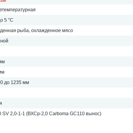
етемпературная
до 5 °C
денная рыба, охлажденное мясо
сной
мм
мм
00 до 1235 мм
я
 SV 2,0-1-1 (ВХСр-2,0 Carboma GC110 вынос)