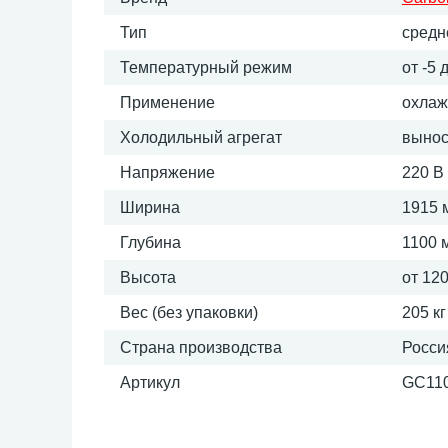
Тип
средн
Температурный режим
от -5 
Применение
охлаж
Холодильный агрегат
выно
Напряжение
220 В
Ширина
1915 
Глубина
1100 
Высота
от 12
Вес (без упаковки)
205 кг
Страна производства
Росси
Артикул
GC110