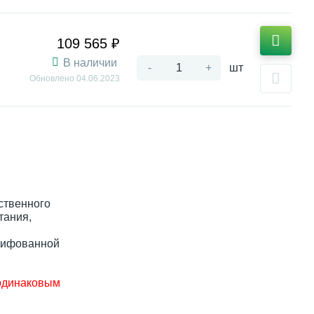
109 565 ₽
В наличии
-
+
шт
Обновлено
04.06.2023
ственного
тания,
шлифованной
 одинаковым