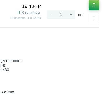
19 434 ₽
В наличии
-
+
шт
Обновлено
11.03.2023
щественного
 из
I 430
 к стене