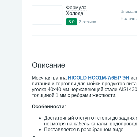
Формула
Внимани
Холода
Наличны
2 отзыва
5.0
Описание
Моечная ванна
HICOLD НСО1М-7/6БР ЭН
ис
питания и торговли для мойки продуктов пит
уголка 40x40 мм нержавеющей стали AISI 430
толщиной 1 мм с ребрами жесткости.
Особенности:
Достаточный отступ от стены до задних
несмотря на кабель-каналы, водопровод
Поставляется в разобранном виде