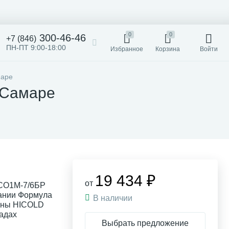
0
0
300-46-46
+7 (846)
ПН-ПТ 9:00-18:00
Избранное
Корзина
Войти
маре
 Самаре
19 434 ₽
от
НСО1М-7/6БР
пании Формула
В наличии
ины HICOLD
ладах
Выбрать предложение