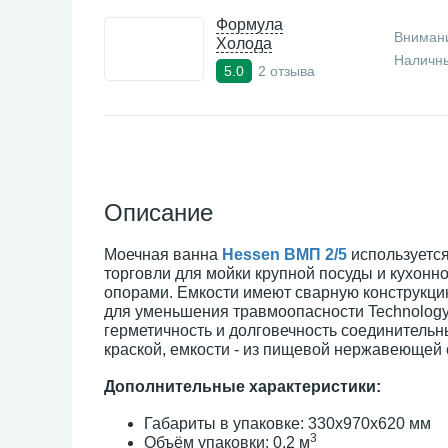
Формула
Внимани
Холода
Наличны
2 отзыва
5.0
Описание
Моечная ванна
Hessen ВМП 2/5
используетс
торговли для мойки крупной посуды и кухон
опорами. Емкости имеют сварную конструкци
для уменьшения травмоопасности Technology w
герметичность и долговечность соединительн
краской, емкости - из пищевой нержавеющей 
Дополнительные характеристики:
Габариты в упаковке: 330х970х620 мм
3
Объём упаковки: 0,2 м