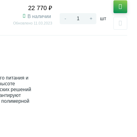
22 770 ₽
В наличии
-
+
шт
Обновлено
11.03.2023
го питания и
высоте
еских решений
рантируют
й полимерной