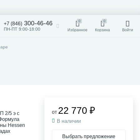
0
0
300-46-46
+7 (846)
ПН-ПТ 9:00-18:00
Избранное
Корзина
Войти
маре
22 770 ₽
от
 2/5 э с
 Формула
В наличии
ины Hessen
ладах
Выбрать предложение