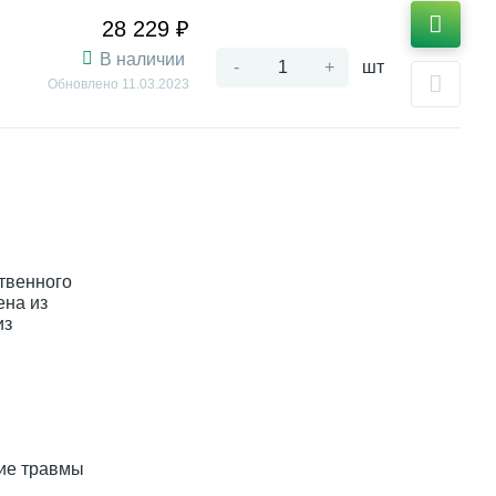
28 229 ₽
В наличии
-
+
шт
Обновлено
11.03.2023
твенного
ена из
из
ние травмы