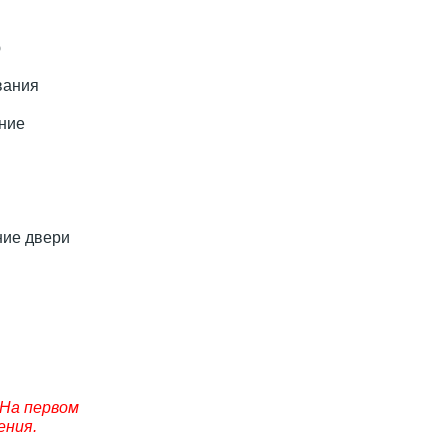
ю
вания
ние
ние двери
 На первом
ения.