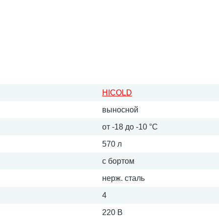
HICOLD
выносной
от -18 до -10 °С
570 л
с бортом
нерж. сталь
4
220 В