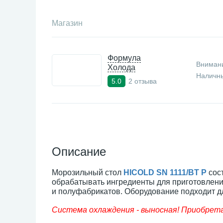
Магазин
Формула
Внимани
Холода
Наличны
2 отзыва
5.0
Описание
Морозильный стол
HICOLD SN 1111/BT P
сост
обрабатывать ингредиенты для приготовлени
и полуфабрикатов. Оборудование подходит д
Система охлаждения - выносная! Приобрет