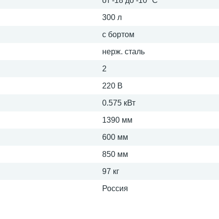
от -18 до -10 °С
300 л
с бортом
нерж. сталь
2
220 В
0.575 кВт
1390 мм
600 мм
850 мм
97 кг
Россия