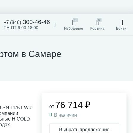
0
0
300-46-46
+7 (846)
ПН-ПТ 9:00-18:00
Избранное
Корзина
Войти
ртом в Самаре
76 714 ₽
от
 SN 11/BT W с
компании
В наличии
льные HICOLD
ладах
Выбрать предложение