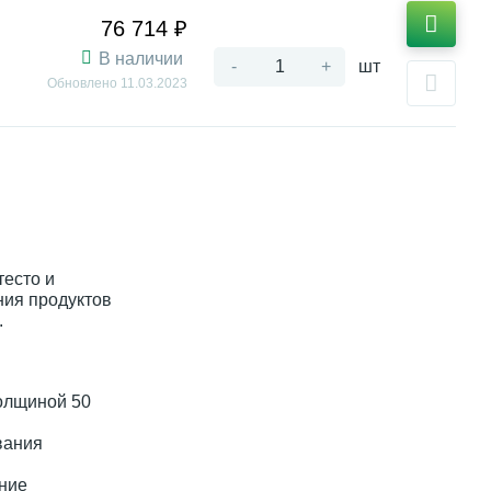
76 714 ₽
В наличии
-
+
шт
Обновлено
11.03.2023
тесто и
ния продуктов
.
толщиной 50
вания
ние