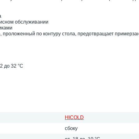
а
висном обслуживании
иками
, проложенный по контуру стола, предотвращает примерза
2 до 32 °C
HICOLD
сбоку