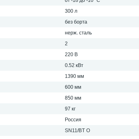
от -18 до -10 °С
300 л
без борта
нерж. сталь
2
220 В
0.52 кВт
1390 мм
600 мм
850 мм
97 кг
Россия
SN11/BT O