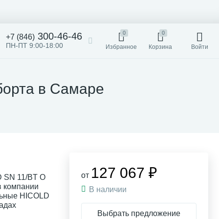
0
0
300-46-46
+7 (846)
ПН-ПТ 9:00-18:00
Избранное
Корзина
Войти
борта в Самаре
127 067 ₽
от
D SN 11/BT O
в компании
В наличии
льные HICOLD
ладах
Выбрать предложение