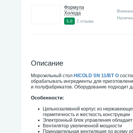
Формула
Внимани
Холода
Наличны
2 отзыва
5.0
Описание
Морозильный стол
HICOLD SN 11/BT O
состои
обрабатывать ингредиенты для приготовлени
и полуфабрикатов. Оборудование подходит д
Особенности:
Цельнозаливной корпус из нержавеющей
герметичность и жесткость конструкции
Электронный блок управления обладае
Вентилятор увеличенной мощности
Принудительная вентиляция по всему о