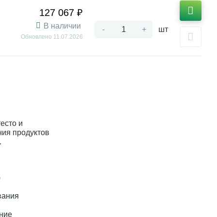
127 067 ₽
В наличии
-
+
шт
Обновлено
11.07.2026
есто и
ния продуктов
.
ю
вания
ние