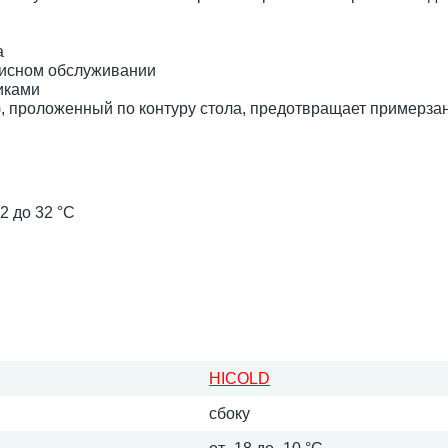
а
висном обслуживании
иками
, проложенный по контуру стола, предотвращает примерза
2 до 32 °C
HICOLD
сбоку