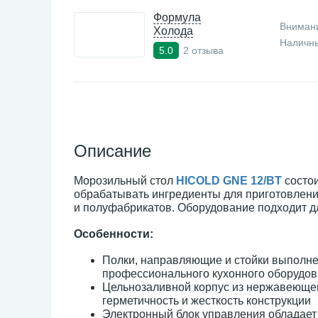
Формула
Внимани
Холода
Наличны
2 отзыва
5.0
Описание
Морозильный стол
HICOLD GNE 12/BT
состои
обрабатывать ингредиенты для приготовлени
и полуфабрикатов. Оборудование подходит д
Особенности:
Полки, направляющие и стойки выполне
профессионального кухонного оборудо
Цельнозаливной корпус из нержавеющей
герметичность и жесткость конструкции
Электронный блок управления обладае