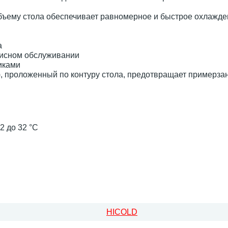
бъему стола обеспечивает равномерное и быстрое охлажде
а
висном обслуживании
иками
, проложенный по контуру стола, предотвращает примерза
2 до 32 °C
HICOLD