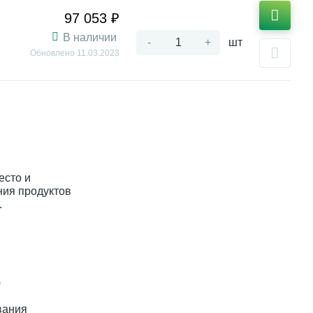
97 053 ₽
В наличии
-
+
шт
Обновлено
11.03.2023
есто и
ния продуктов
.
ю
вания