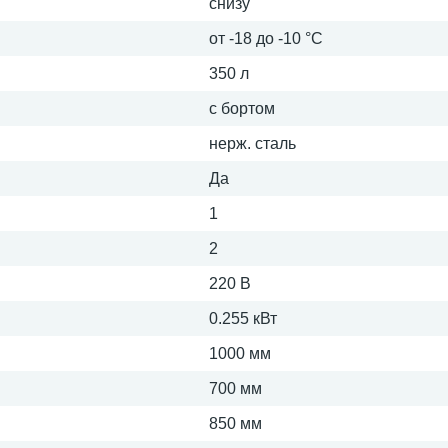
снизу
от -18 до -10 °С
350 л
с бортом
нерж. сталь
Да
1
2
220 В
0.255 кВт
1000 мм
700 мм
850 мм