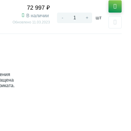
72 997 ₽
В наличии
-
+
шт
Обновлено
11.03.2023
нения
нащена
фиката.