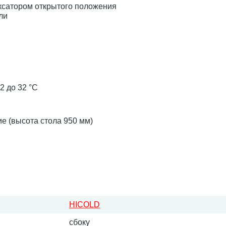
ксатором открытого положения
ли
2 до 32 °C
е (высота стола 950 мм)
HICOLD
сбоку