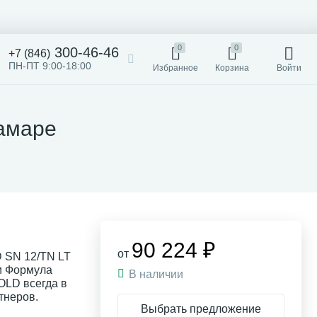
0
0
300-46-46
+7 (846)
ПН-ПТ 9:00-18:00
Избранное
Корзина
Войти
амаре
90 224 ₽
от
 SN 12/TN LT
ии Формула
В наличии
OLD всегда в
тнеров.
Выбрать предложение