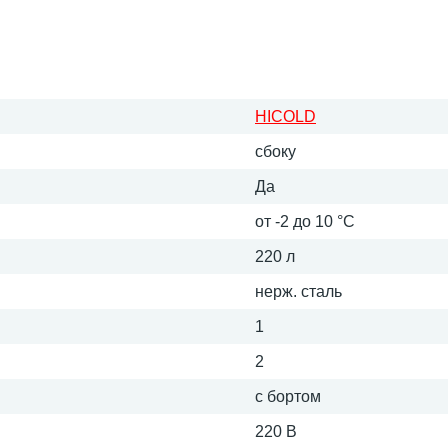
HICOLD
сбоку
Да
от -2 до 10 °С
220 л
нерж. сталь
1
2
с бортом
220 В