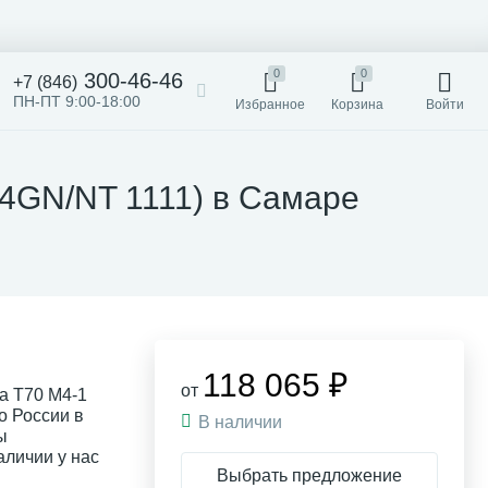
0
0
300-46-46
+7 (846)
ПН-ПТ 9:00-18:00
Избранное
Корзина
Войти
(4GN/NT 1111) в Самаре
118 065 ₽
от
a T70 M4-1
о России в
В наличии
ы
аличии у нас
Выбрать предложение