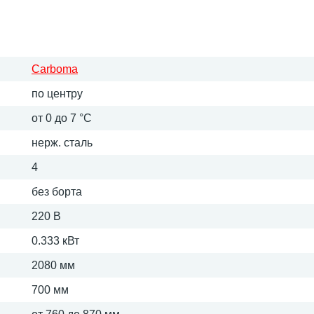
Carboma
по центру
от 0 до 7 °С
нерж. сталь
4
без борта
220 В
0.333 кВт
2080 мм
700 мм