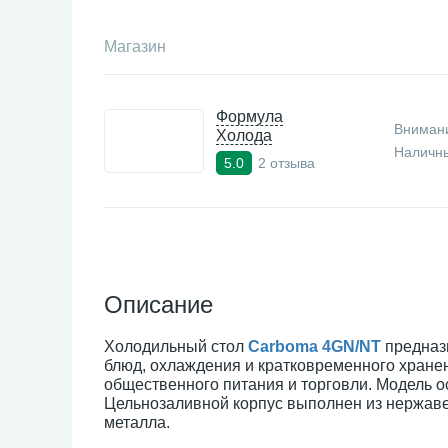
Магазин
Формула
Внимани
Холода
Наличны
2 отзыва
5.0
Описание
Холодильный стол
Сarboma 4GN/NT
предназ
блюд, охлаждения и кратковременного хране
общественного питания и торговли. Модель о
Цельнозаливной корпус выполнен из нержаве
металла.