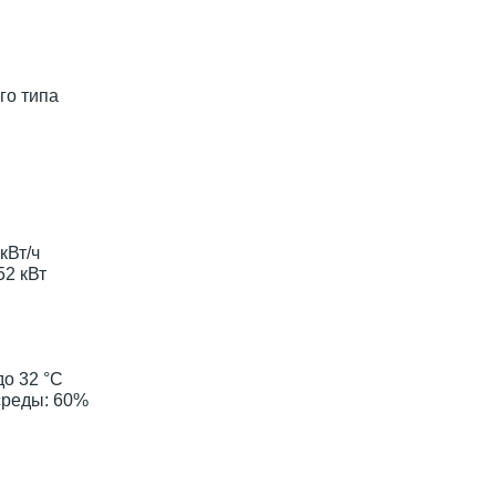
го типа
кВт/ч
52 кВт
о 32 °С
среды: 60%
м