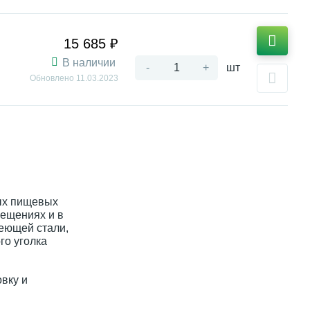
15 685 ₽
В наличии
-
+
шт
Обновлено
11.03.2023
ых пищевых
мещениях и в
еющей стали,
го уголка
овку и