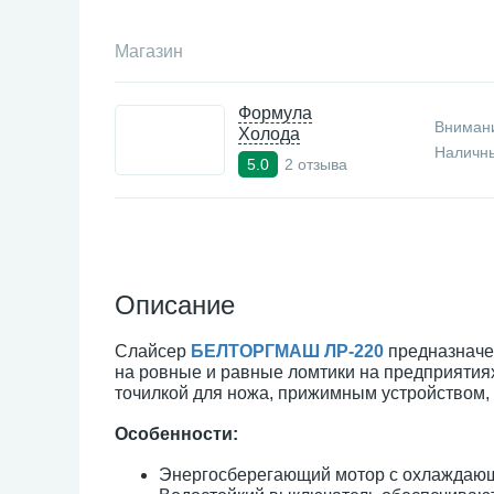
Магазин
Формула
Внимани
Холода
Наличны
2 отзыва
5.0
Описание
Слайсер
БЕЛТОРГМАШ ЛР-220
предназначе
на ровные и равные ломтики на предприятия
точилкой для ножа, прижимным устройством,
Особенности:
Энергосберегающий мотор с охлаждаю