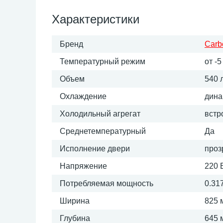
Характеристики
Бренд
Car
Температурный режим
от -5
Объем
540 
Охлаждение
дина
Холодильный агрегат
встр
Среднетемпературный
Да
Исполнение двери
проз
Напряжение
220 
Потребляемая мощность
0.317
Ширина
825 
Глубина
645 