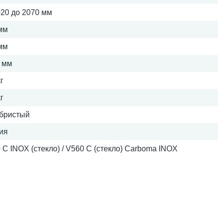
020 до 2070 мм
мм
мм
 мм
г
г
бристый
ия
 С INOX (стекло) / V560 С (стекло) Сarboma INOX