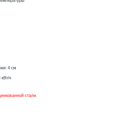
 температуры
ки: 4 см
 кВт/ч
цинкованной стали.