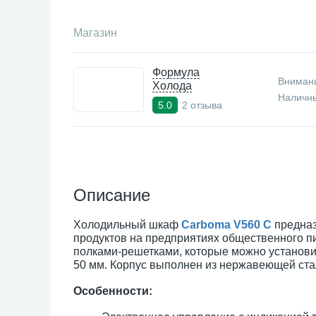
Магазин
Формула
Внимани
Холода
Наличны
2 отзыва
5.0
Описание
Холодильный шкаф
Carboma V560 С
предназ
продуктов на предприятиях общественного п
полками-решетками, которые можно установит
50 мм. Корпус выполнен из нержавеющей стали
Особенности: