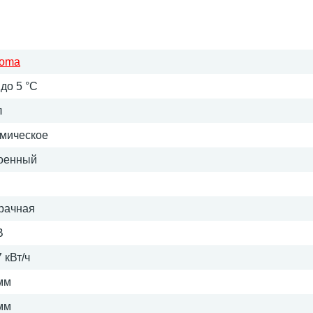
boma
 до 5 °C
л
мическое
оенный
рачная
В
 кВт/ч
мм
мм