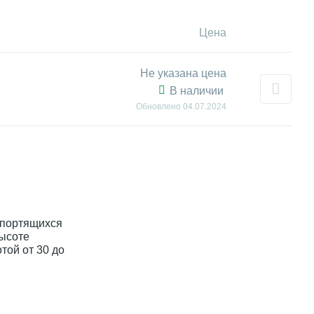
Цена
Не указана цена
В наличии
Обновлено
04.07.2024
опортящихся
высоте
той от 30 до