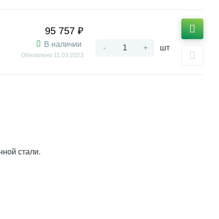
95 757 ₽
В наличии
-
+
шт
Обновлено
11.03.2023
нной стали.