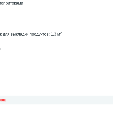
лопритоками
2
для выкладки продуктов: 1,3 м
т
маш