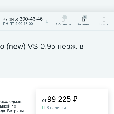
0
0
300-46-46
+7 (846)
ПН-ПТ 9:00-18:00
Избранное
Корзина
Войти
 (new) VS-0,95 нерж. в
99 225 ₽
от
арихолодмаш
тавкой по
В наличии
ода. Витрины