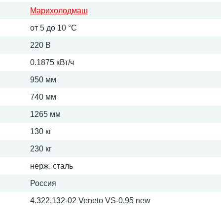
Марихолодмаш
от 5 до 10 °С
220 В
0.1875 кВт/ч
950 мм
740 мм
1265 мм
130 кг
230 кг
нерж. сталь
Россия
4.322.132-02 Veneto VS-0,95 new