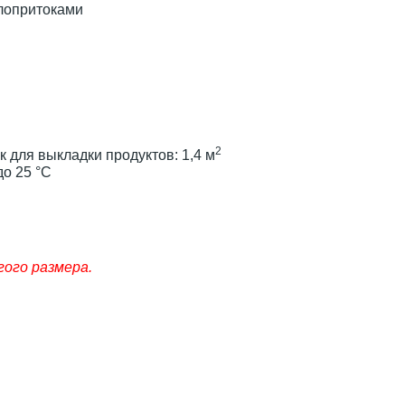
лопритоками
2
для выкладки продуктов: 1,4 м
до 25 °С
гого размера.