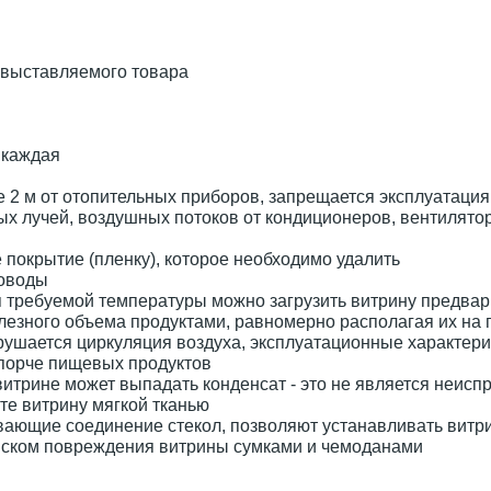
 выставляемого товара
 каждая
 2 м от отопительных приборов, запрещается эксплуатация
х лучей, воздушных потоков от кондиционеров, вентилято
покрытие (пленку), которое необходимо удалить
ховоды
я требуемой температуры можно загрузить витрину предва
езного объема продуктами, равномерно располагая их на 
ушается циркуляция воздуха, эксплуатационные характери
 порче пищевых продуктов
итрине может выпадать конденсат - это не является неисп
те витрину мягкой тканью
ающие соединение стекол, позволяют устанавливать витри
иском повреждения витрины сумками и чемоданами