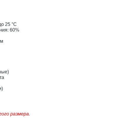
о 25 °С
ния: 60%
мм
вые)
та
и)
гого размера.