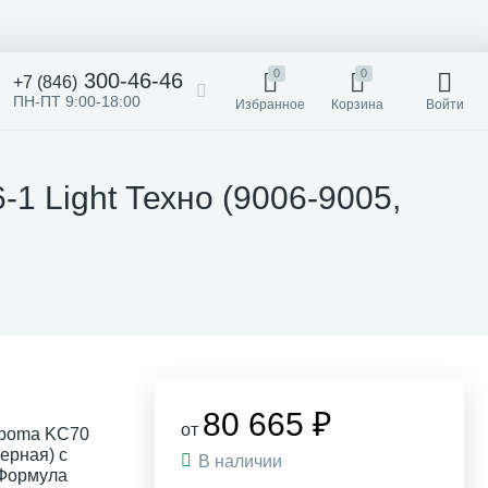
0
0
300-46-46
+7 (846)
ПН-ПТ 9:00-18:00
Избранное
Корзина
Войти
1 Light Техно (9006-9005,
80 665 ₽
от
rboma KC70
черная) с
В наличии
 Формула