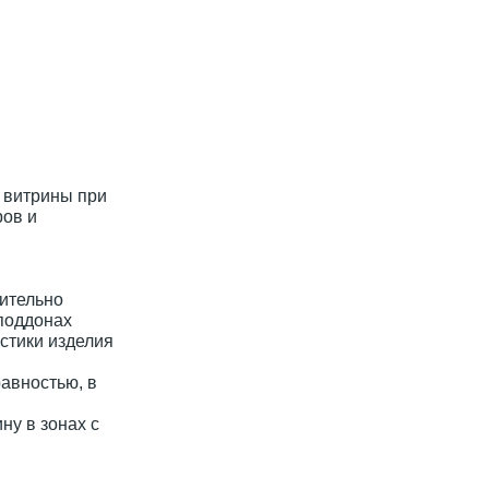
 витрины при
ров и
рительно
поддонах
стики изделия
равностью, в
ну в зонах с