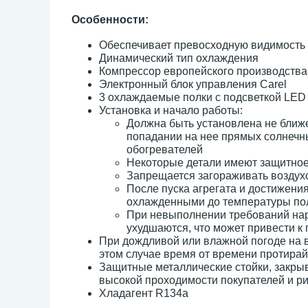
Особенности:
Обеспечивает превосходную видимость
Динамический тип охлаждения
Компрессор европейского производства
Электронный блок управления Carel
3 охлаждаемые полки с подсветкой LED
Установка и начало работы:
Должна быть установлена не ближе
попадании на нее прямых солнечны
обогревателей
Некоторые детали имеют защитное 
Запрещается загораживать возду
После пуска агрегата и достижени
охлажденными до температуры пол
При невыполнении требований нар
ухудшаются, что может привести к
При дождливой или влажной погоде на в
этом случае время от времени протирай
Защитные металлические стойки, закрыв
высокой проходимости покупателей и р
Хладагент R134a