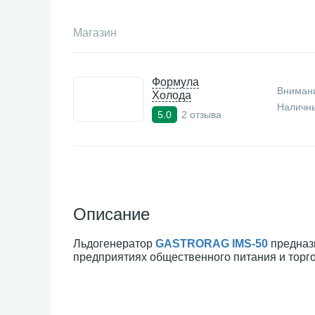
Магазин
Формула
Внимани
Холода
Наличны
2 отзыва
5.0
Описание
Льдогенератор
GASTRORAG IMS-50
предназ
предприятиях общественного питания и торг