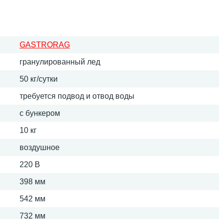
GASTRORAG
гранулированный лед
50 кг/сутки
требуется подвод и отвод воды
с бункером
10 кг
воздушное
220 В
398 мм
542 мм
732 мм