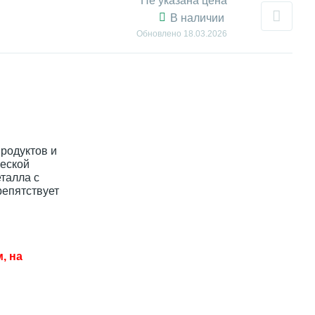
Не указана цена
В наличии
Обновлено
18.03.2026
родуктов и
ческой
талла с
репятствует
, на