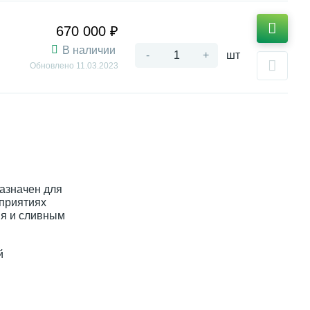
670 000 ₽
В наличии
-
+
шт
Обновлено
11.03.2023
азначен для
дприятиях
ия и сливным
й