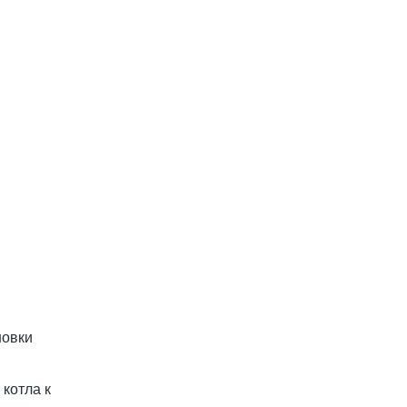
новки
котла к