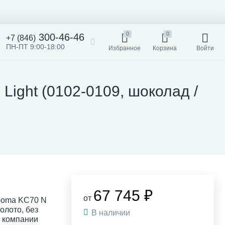
0
0
300-46-46
+7 (846)
ПН-ПТ 9:00-18:00
Избранное
Корзина
Войти
Light (0102-0109, шоколад /
67 745 ₽
от
rboma KC70 N
золото, без
В наличии
в компании