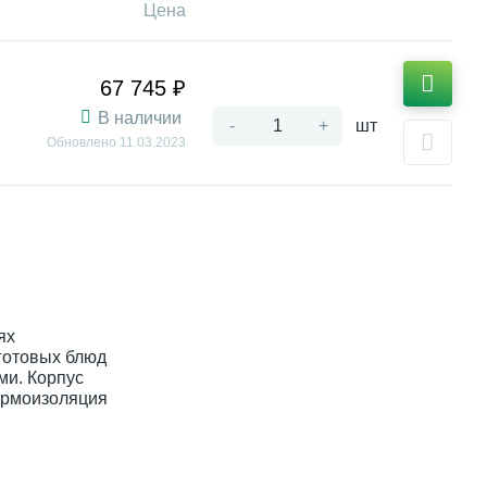
Цена
67 745 ₽
В наличии
-
+
шт
Обновлено
11.03.2023
ях
 готовых блюд
ми. Корпус
термоизоляция