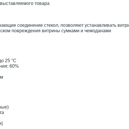
 выставляемого товара
ающие соединение стекол, позволяют устанавливать витри
иском повреждения витрины сумками и чемоданами
о 25 °С
ния: 60%
мм
вые)
та
и)