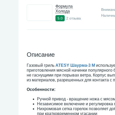
Формула
Внимани
Холода
Наличны
2 отзыва
5.0
Описание
Газовый гриль
ATESY
Шаурма-3 М
используе
приготовления мясной начинки популярного
не гаснущими при порывах ветра. Корпус вы
из материалов, разрешенных для контакта с
Особенности:
Ручной привод - вращение ножа с мясо
Независимое включение и регулировка 
Нихромовая сетка горелок позволяет до
при кратковременном угасании