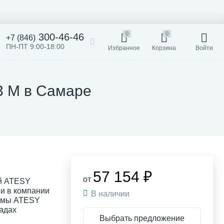
0
0
300-46-46
+7 (846)
ПН-ПТ 9:00-18:00
Избранное
Корзина
Войти
3 М в Самаре
57 154 ₽
от
ый ATESY
ии в компании
В наличии
урмы ATESY
ладах
Выбрать предложение