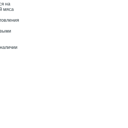
ся на
й мяса
отовления
овыми
 наличии