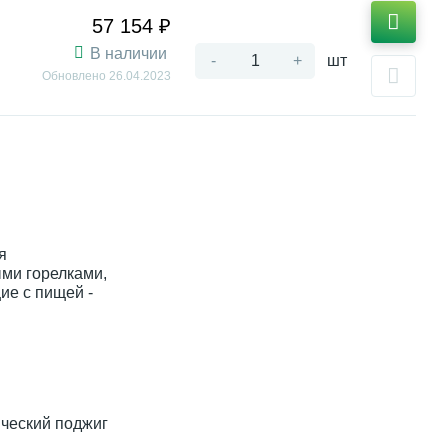
57 154 ₽
В наличии
-
+
шт
Обновлено
26.04.2023
я
ми горелками,
ие с пищей -
ический поджиг