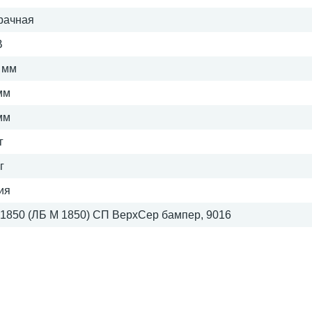
рачная
В
 мм
мм
мм
г
г
ия
1850 (ЛБ М 1850) СП ВерхСер бампер, 9016