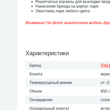
Решетчатые корзины для выкладки прод
Нанесение бренда на корпус ларя
Окантовка ларя любого цвета
Внимание! На фото аналогичная модель дру
Характеристики
Бренд
ITAL
Бонета
моро
Температурный режим
от -2
Объем
650 
Охлаждение
стат
Холодильный агрегат
встр