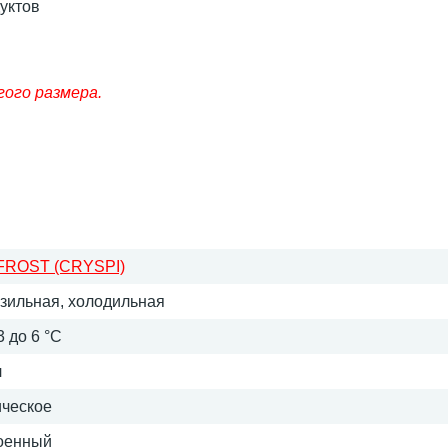
уктов
гого размера.
FROST (CRYSPI)
зильная, холодильная
3 до 6 °C
л
ическое
оенный