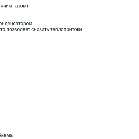
рячим газом)
конденсатором
то позволяет снизить теплопритоки
м
бъема