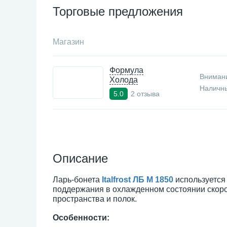
Торговые предложения
Магазин
Формула
Внимани
Холода
Наличны
2 отзыва
5.0
Описание
Ларь-бонета
Italfrost ЛБ М 1850
используется
поддержания в охлажденном состоянии скор
пространства и полок.
Особенности: