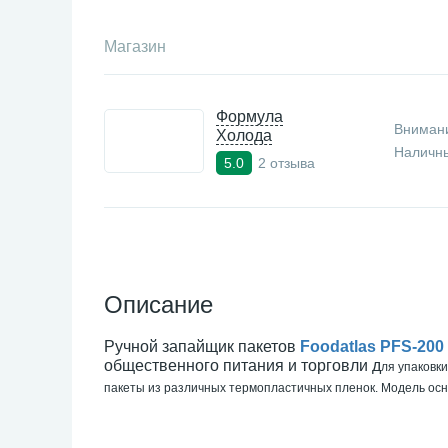
Магазин
Формула
Внимани
Холода
Наличны
2 отзыва
5.0
Описание
Ручной запайщик пакетов
Foodatlas PFS-200
общественного питания и торговли д
ля упаковк
пакеты из различных термопластичных пленок. Модель ос