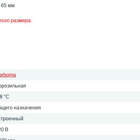
 65 мм
гого размера.
arboma
орозильная
8 °C
бщего назначения
строенный
20 В