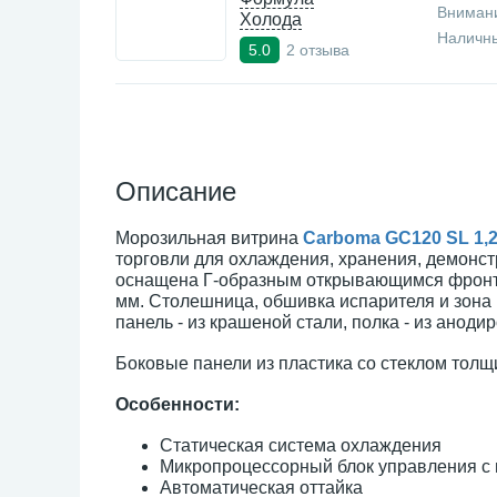
Внимани
Холода
Наличны
2 отзыва
5.0
Описание
Морозильная витрина
Carboma GC120 SL 1,2
торговли для охлаждения, хранения, демонс
оснащена Г-образным открывающимся фронта
мм. Столешница, обшивка испарителя и зон
панель - из крашеной стали, полка - из анод
Боковые панели из пластика со стеклом толщ
Особенности:
Статическая система охлаждения
Микропроцессорный блок управления с
Автоматическая оттайка