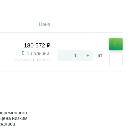
Цена
180 572 ₽
В наличии
-
+
шт
Обновлено
11.03.2023
овременного
ащена низким
 запаса