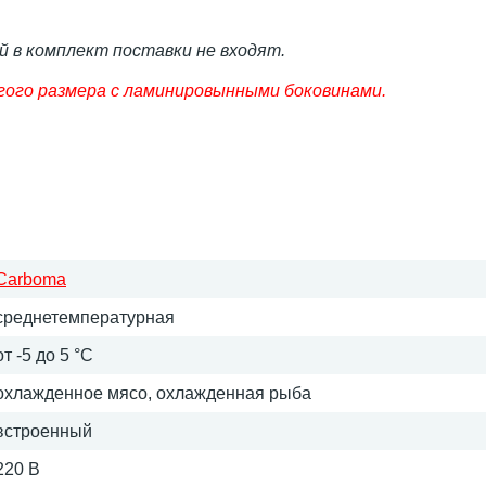
й в комплект поставки не входят.
гого размера с ламинировынными боковинами.
Carboma
среднетемпературная
от -5 до 5 °C
охлажденное мясо, охлажденная рыба
встроенный
220 В