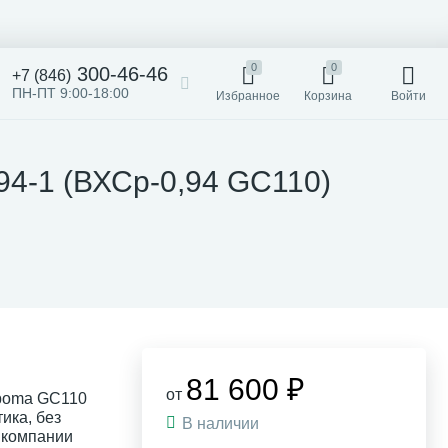
0
0
300-46-46
+7 (846)
ПН-ПТ 9:00-18:00
Избранное
Корзина
Войти
94-1 (ВХСр-0,94 GC110)
81 600 ₽
от
rboma GC110
ика, без
В наличии
в компании