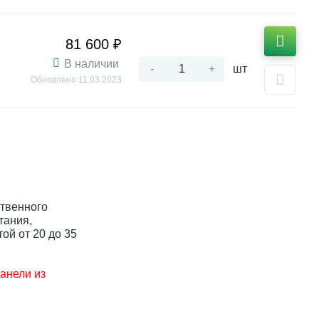
81 600 ₽
В наличии
-
+
шт
Обновлено
11.03.2023
ственного
тания,
ой от 20 до 35
анели из