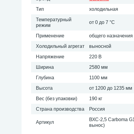
Тип
холодильная
Температурный
от 0 до 7 °C
режим
Применение
общего назначения
Холодильный агрегат
выносной
Напряжение
220 В
Ширина
2580 мм
Глубина
1100 мм
Высота
от 1200 до 1235 мм
Вес (без упаковки)
190 кг
Страна производства
Россия
ВХС-2,5 Carboma G1
Артикул
вынос)