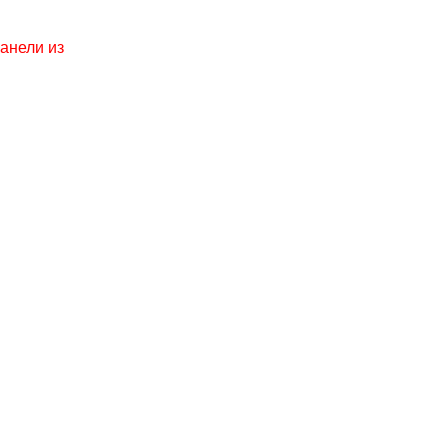
анели из
.