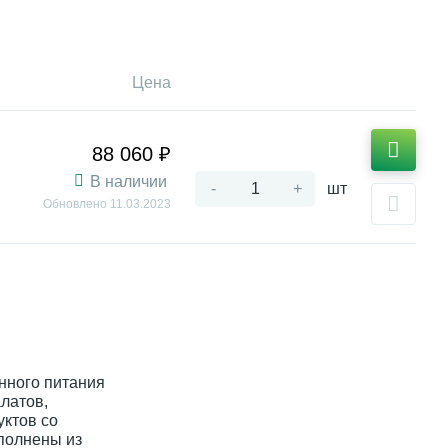
Цена
88 060 ₽
В наличии
-
+
шт
Обновлено
11.03.2023
нного питания
латов,
уктов со
полнены из