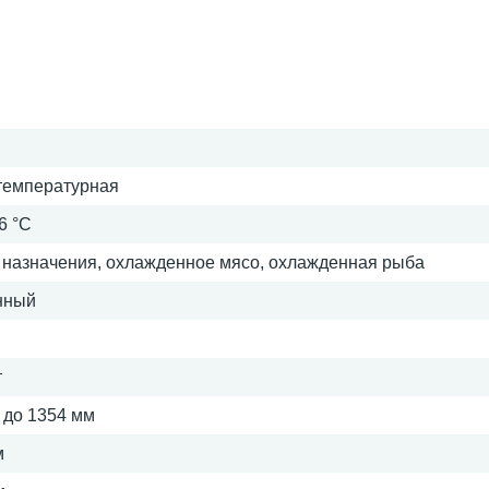
температурная
 6 °C
 назначения, охлажденное мясо, охлажденная рыба
нный
т
 до 1354 мм
м