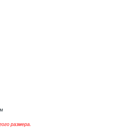
мм
гого размера.