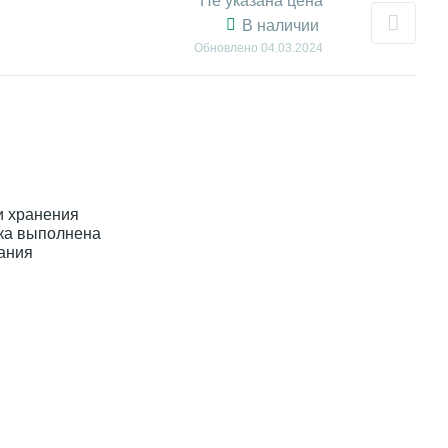
Не указана цена
В наличии
Обновлено
04.03.2024
и хранения
лка выполнена
ания