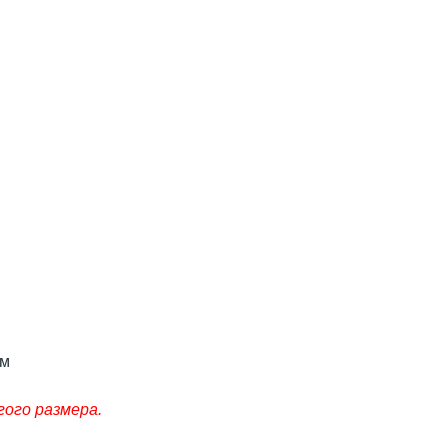
мм
гого размера.