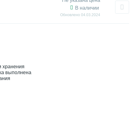
Не указана цена
В наличии
Обновлено
04.03.2024
и хранения
лка выполнена
ания