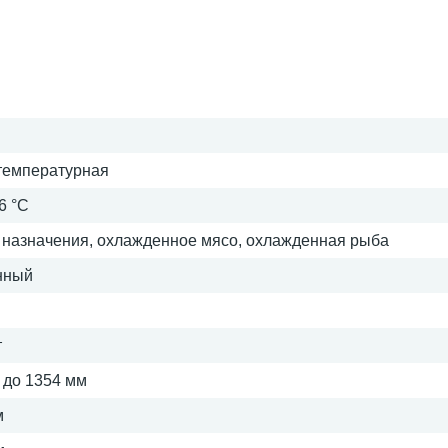
температурная
 6 °C
 назначения, охлажденное мясо, охлажденная рыба
нный
т
 до 1354 мм
м