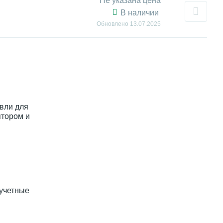
Не указана цена
В наличии
Обновлено
13.07.2025
вли для
ятором и
 учетные