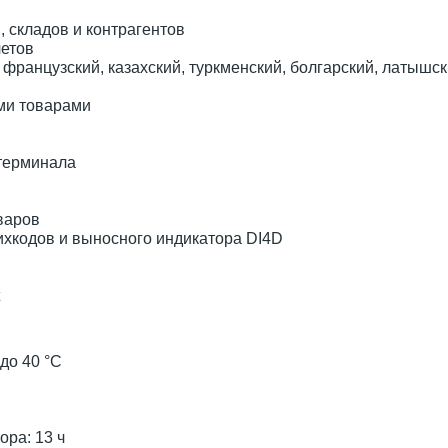
, складов и контрагентов
четов
 французский, казахский, туркменский, болгарский, латышск
ми товарами
терминала
варов
хкодов и выносного индикатора DI4D
до 40 °С
ора: 13 ч