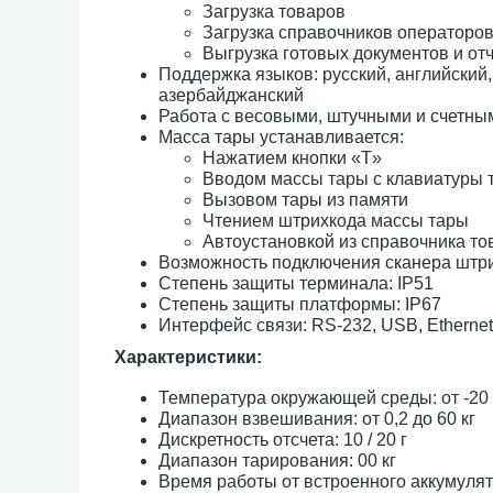
Загрузка товаров
Загрузка справочников операторов
Выгрузка готовых документов и от
Поддержка языков: русский, английский,
азербайджанский
Работа с весовыми, штучными и счетны
Масса тары устанавливается:
Нажатием кнопки «T»
Вводом массы тары с клавиатуры 
Вызовом тары из памяти
Чтением штрихкода массы тары
Автоустановкой из справочника то
Возможность подключения сканера штри
Степень защиты терминала: IP51
Степень защиты платформы: IP67
Интерфейс связи: RS-232, USB, Ethernet
Характеристики:
Температура окружающей среды: от -20 
Диапазон взвешивания: от 0,2 до 60 кг
Дискретность отсчета: 10 / 20 г
Диапазон тарирования: 00 кг
Время работы от встроенного аккумулят