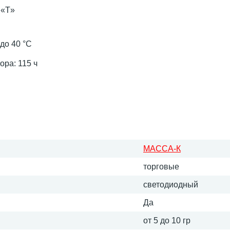
я
 «T»
до 40 °С
ора: 115 ч
МАССА-К
торговые
светодиодный
Да
от 5 до 10 гр