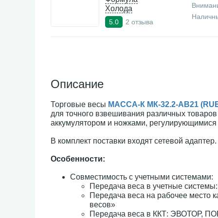
Внимани
Холода
Наличны
2 отзыва
5.0
Описание
Торговые весы
МАССА-К МК-32.2-АВ21 (RU
для точного взвешивания различных товаров
аккумулятором и ножками, регулирующимися 
В комплект поставки входят сетевой адаптер.
Особенности:
Совместимость с учетными системами:
Передача веса в учетные системы:
Передача веса на рабочее место 
весов»
Передача веса в ККТ: ЭВОТОР, ПОР