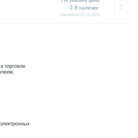
Не указана цена
В наличии
Обновлено
05.10.2023
и торговли
плеем,
 электронных