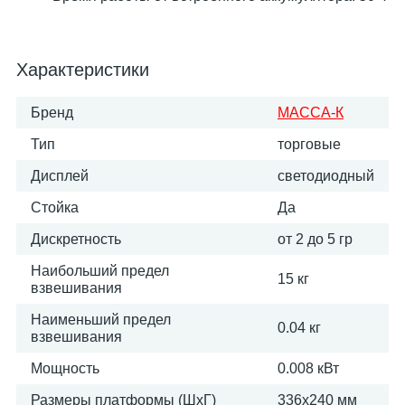
Характеристики
Бренд
МАССА-К
Тип
торговые
Дисплей
светодиодный
Стойка
Да
Дискретность
от 2 до 5 гр
Наибольший предел
15 кг
взвешивания
Наименьший предел
0.04 кг
взвешивания
Мощность
0.008 кВт
Размеры платформы (ШxГ)
336х240 мм