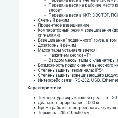
Передача веса в учетные системы:
Передача веса на рабочее место 
весов»
Передача веса в ККТ: ЭВОТОР, ПОРТ
Счетный режим
Процентное взвешивание
Компараторный режим взвешивания (до
сигналами)
Взвешивание "подвижного" груза, в том
Дозаторный режим
Масса тары устанавливается:
Нажатием кнопки «T»
Вводом массы тары с клавиатуры 
Возможность подключения выносного ин
Степень защиты терминала: IP54
Степень защиты взвешивающего модуля
Интерфейс связи: RS-232, USB, Ethernet,
Характеристики:
Температура окружающей среды: от -30 
Диапазон тарирования: 1000 кг
Время работы от встроенного аккумулят
Терминал: 265х105х60 мм