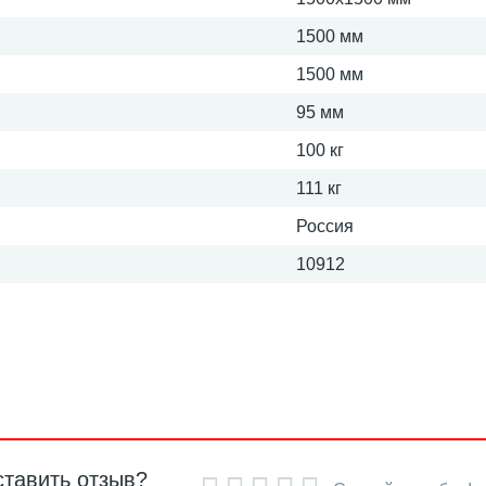
1500 мм
1500 мм
95 мм
100 кг
111 кг
Россия
10912
ставить отзыв?