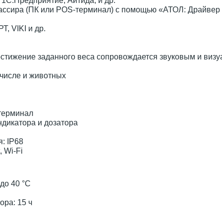
 1С:Предприятие, Айтида, и др.
кассира (ПК или POS-терминал) с помощью «АТОЛ: Драйвер
, VIKI и др.
стижение заданного веса сопровождается звуковым и виз
 числе и животных
терминал
дикатора и дозатора
: IP68
 Wi-Fi
до 40 °С
ора: 15 ч