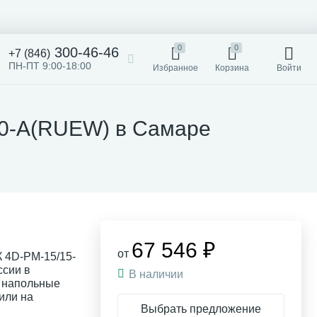
0
0
300-46-46
+7 (846)
ПН-ПТ 9:00-18:00
Избранное
Корзина
Войти
00-A(RUEW) в Самаре
67 546 ₽
от
 4D-PM-15/15-
ссии в
В наличии
 напольные
или на
Выбрать предложение