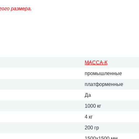
гого размера.
МАССА-К
промышленные
платформенные
Да
1000 кг
4 кг
200 гр
1500х1500 мм