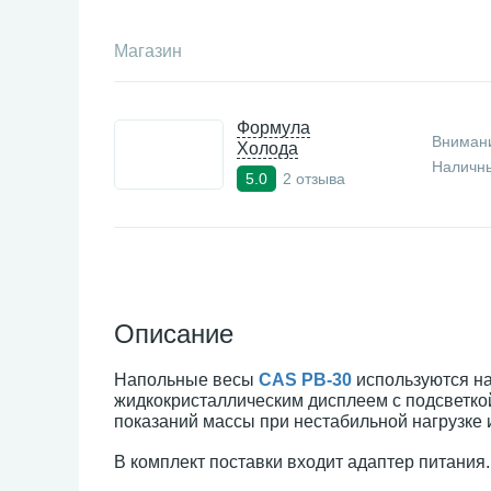
Магазин
Формула
Внимани
Холода
Наличны
2 отзыва
5.0
Описание
Напольные весы
CAS PB-30
используются на
жидкокристаллическим дисплеем с подсветко
показаний массы при нестабильной нагрузке 
В комплект поставки входит адаптер питания.