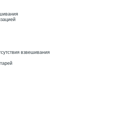
ешивания
изацией
тсутствия взвешивания
атарей