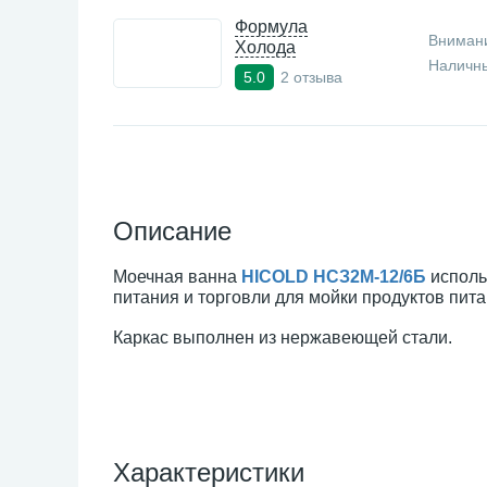
Формула
Внимани
Холода
Наличны
2 отзыва
5.0
Описание
Моечная ванна
HICOLD НСЗ2М-12/6Б
исполь
питания и торговли для мойки продуктов пит
Каркас выполнен из нержавеющей стали.
Характеристики