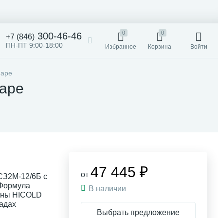
0
0
300-46-46
+7 (846)
ПН-ПТ 9:00-18:00
Избранное
Корзина
Войти
маре
аре
47 445 ₽
от
СЗ2М-12/6Б с
 Формула
В наличии
ины HICOLD
ладах
Выбрать предложение