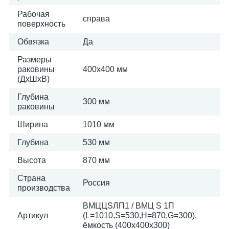
Рабочая
справа
поверхность
Обвязка
Да
Размеры
раковины
400х400 мм
(ДхШхВ)
Глубина
300 мм
раковины
Ширина
1010 мм
Глубина
530 мм
Высота
870 мм
Страна
Россия
производства
ВМЦЦSЛП1 / ВМЦ S 1П
Артикул
(L=1010,S=530,Н=870,G=300),
ёмкость (400х400х300)