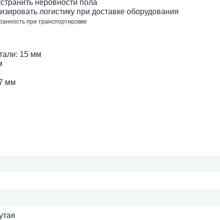
устранить неровности пола
изировать логистику при доставке оборудования
хранность при транспортировке
али: 15 мм
м
7 мм
я
утая