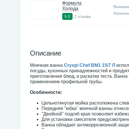
Формула
Внимани
Холода
Наличны
2 отзыва
5.0
Описание
Моечная ванна
Cryspi Chef ВМ1 15/7 Л
испол
посуды, кухонных принадлежностей и продукт
приготовления блюд, и раскатки теста. Ванн
применением профильной трубы.
Особенности:
Цельнотянутая мойка расположена сле
Передняя "юбка" моечной ванны отнесен
"Двойной" подгиб края позволяет избе
Для установки смесителя предусмотрено
Ванна обладает антикоррозионной защи