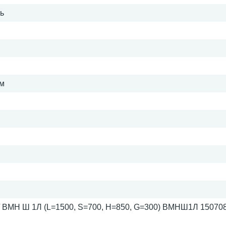
ль
мм
ВМН Ш 1Л (L=1500, S=700, H=850, G=300) ВМНШ1Л 150708