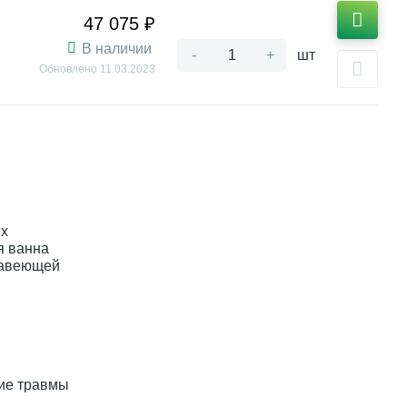
47 075 ₽
В наличии
-
+
шт
Обновлено
11.03.2023
ях
я ванна
ржавеющей
ние травмы