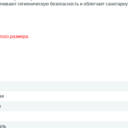
чивают гигиеническую безопасность и облегчает санитарн
гого размера.
ая
я
аль