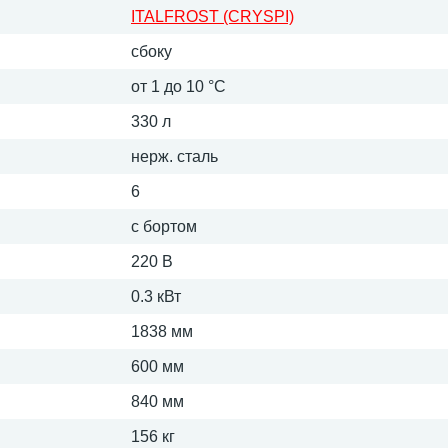
ITALFROST (CRYSPI)
сбоку
от 1 до 10 °С
330 л
нерж. сталь
6
с бортом
220 В
0.3 кВт
1838 мм
600 мм
840 мм
156 кг