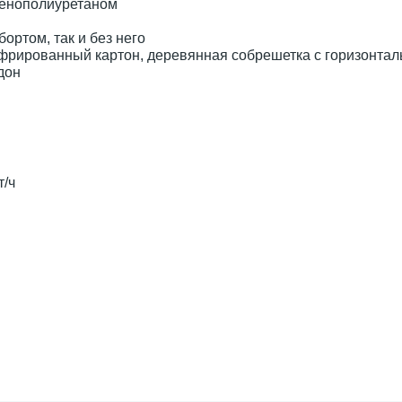
пенополиуретаном
ортом, так и без него
гофрированный картон, деревянная собрешетка с горизонта
дон
т/ч
м