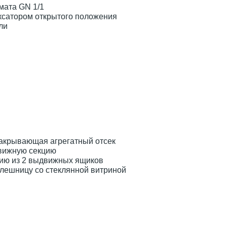
мата GN 1/1
ксатором открытого положения
ли
закрывающая агрегатный отсек
вижную секцию
цию из 2 выдвижных ящиков
лешницу со стеклянной витриной