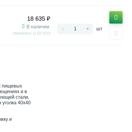
18 635 ₽
В наличии
-
+
шт
Обновлено
11.03.2023
х пищевых
мещениях и в
еющей стали,
о уголка 40х40
овку и